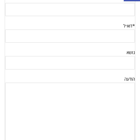
*דוא״ל
נושא
הודעה