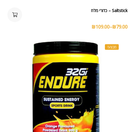
Saltstick – כדורי מלח
₪
109.00
–
₪
79.00
מבצע!