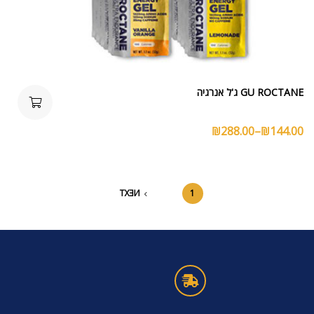
GU ROCTANE ג'ל אנרגיה
₪
288.00
–
₪
144.00
NEXT
2
1