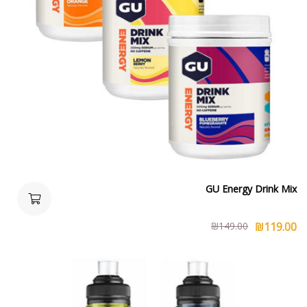
GU Energy Drink Mix
₪
149.00
₪
119.00