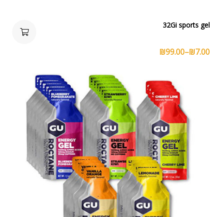
32Gi sports gel
₪
99.00
–
₪
7.00