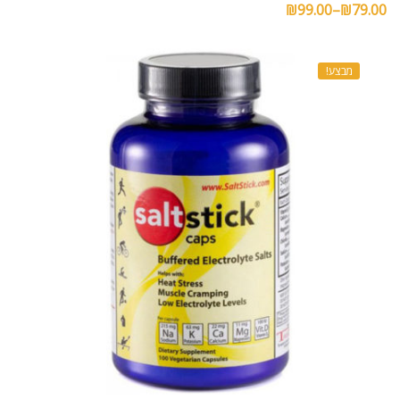
₪
99.00
–
₪
79.00
מבצע!