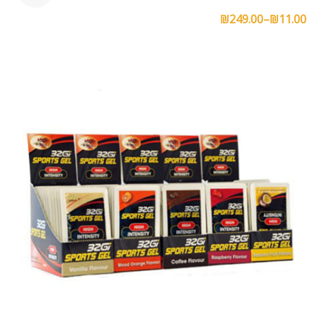
₪
249.00
–
₪
11.00