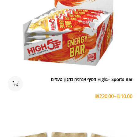
High5- Sports Bar חטיף אנרגיה במגוון טעמים
₪
220.00
–
₪
10.00