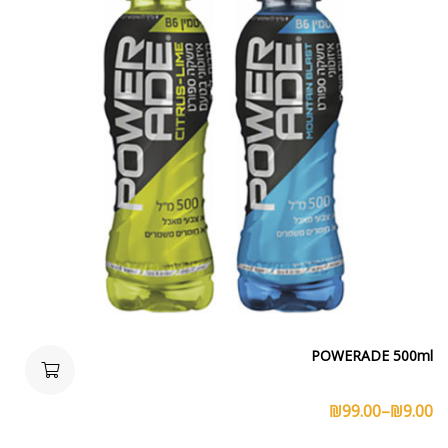
POWERADE 500ml
₪
99.00
–
₪
9.00