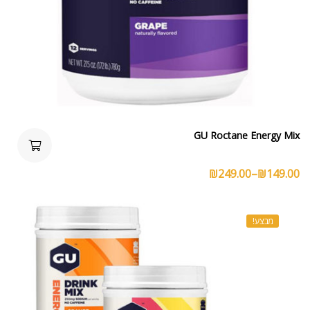
GU Roctane Energy Mix
₪
249.00
–
₪
149.00
מבצע!