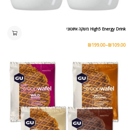
High5 Energy Drink משקה איזוטוני
₪
199.00
–
₪
109.00