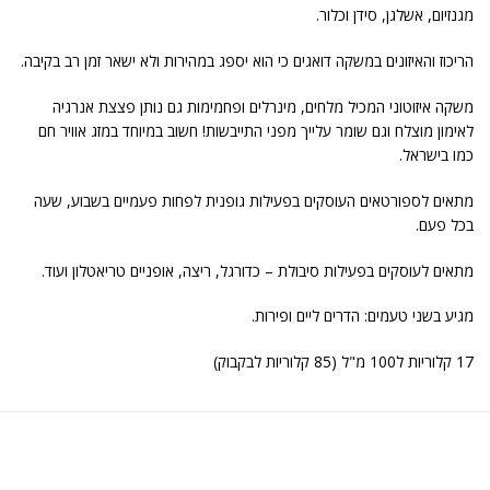
מגנזיום, אשלגן, סידן וכלור.
הריכוז והאיזונים במשקה דואגים כי הוא יספג במהירות ולא ישאר זמן רב בקיבה.
משקה איזוטוני המכיל מלחים, מינרלים ופחמימות גם נותן פצצת אנרגיה
לאימון מוצלח וגם שומר עלייך מפני התייבשות! חשוב במיוחד במזג אוויר חם
כמו בישראל.
מתאים לספורטאים העוסקים בפעילות גופנית לפחות פעמיים בשבוע, שעה
בכל פעם.
מתאים לעוסקים בפעילות סיבולת – כדורגל, ריצה, אופניים טריאטלון ועוד.
מגיע בשני טעמים: הדרים ליים ופירות.
17 קלוריות ל100 מ"ל (85 קלוריות לבקבוק)