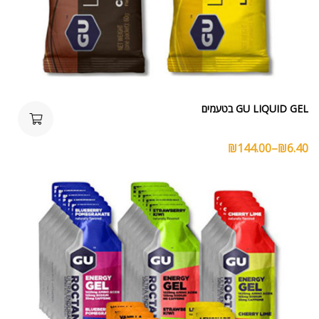
GU LIQUID GEL בטעמים
₪
144.00
–
₪
6.40