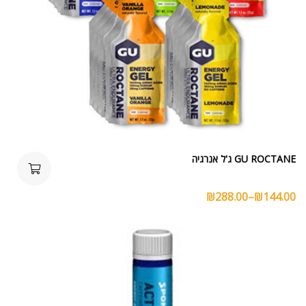
GU ROCTANE ג'ל אנרגיה
₪
288.00
–
₪
144.00