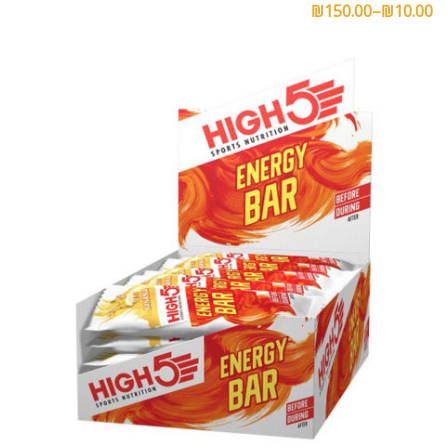
₪
150.00
–
₪
10.00