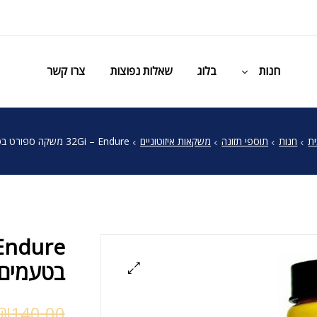
חנות
בלוג
שאלות נפוצות
צרו קשר
ת
חנות
תוספי תזונה
משקאות איזוטוניים
32Gi – Endure משקה ספורט בטעמים שונים
בטעמים 
₪
140.00