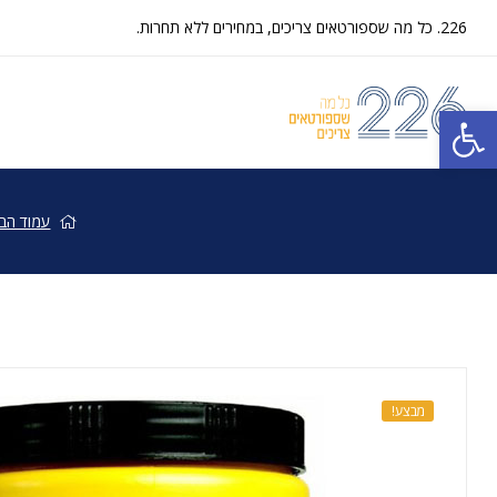
226. כל מה שספורטאים צריכים, במחירים ללא תחרות.
פתח סרגל נגישות
32Gi
עמוד הבי
–
Endure
משקה
ספורט
מבצע!
בטעמים