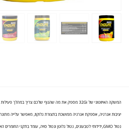
המשקה האיזוטוני של 32Gi מספק את מה שהגוף שלכם צריך במהלך פעילות גופנית באופן מבוקר ומאוזן לאורך זמן:
יציבות אנרגיה, אספקת אנרגיה ממושכת בתצורת גלוקוז, מאפשר עלייה מתונה ש
נטול GMO,ידידותי לטבעונים, נטול גלוטן ונטול סויה, עומד בתקני החומרים האסורים.