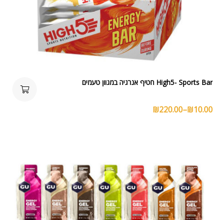
High5- Sports Bar חטיף אנרגיה במגוון טעמים
₪
220.00
–
₪
10.00