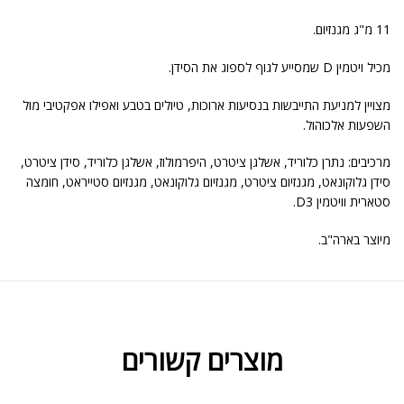
11 מ"ג מגנזיום.
מכיל ויטמין D שמסייע לגוף לספוג את הסידן.
מצויין למניעת התייבשות בנסיעות ארוכות, טיולים בטבע ואפילו אפקטיבי מול
השפעות אלכוהול.
מרכיבים: נתרן כלוריד, אשלגן ציטרט, היפרמולוז, אשלגן כלוריד, סידן ציטרט,
סידן גלוקונאט, מגנזיום ציטרט, מגנזיום גלוקונאט, מגנזיום סטייראט, חומצה
סטארית וויטמין D3.
מיוצר בארה"ב.
מוצרים קשורים