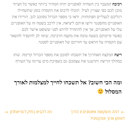
רכיבה
המעבר בין השחיה לאופניים יהיה המהיר ביותר כאשר כל הציוד
מוכן לכם כפי שצויין לעיל. תוכלו לרכוס את הקסדה בזמן שתשחילו
רגליכם לנעליים הפתוחות. ודאו כי מספר הברזל מסובב לגב. הורידו את
האופניים מהסטנד ורוצו איתם ליציאה, אין לרכב בשטח זה על האופניים.
עלו על האופניים, אך אין להתחיל לדווש לפני ששופט אישר לכם.
כאשר סיימתם בשעה טובה את מקצה הרכיבה, שימו לב להקפיד להשאר
עם הקסדה על הראש עד חזרתם של האופניים לסטנד.
ריצה
המקצה האחרון! אל תשכחו לסובב את מספר הברזל קדימה. שתו
במהלך הריצה ותרעננו את עצמכם גם בשפיכת מים עדינה על העורף.
ומה הכי חשוב? אל תשכחו לחייך למצלמות לאורך
המסלול
למה משקאות איזוטונים זו הדרך
מה להביא בתיק לטריאתלון
לאימון ארוך אפקטיבי?