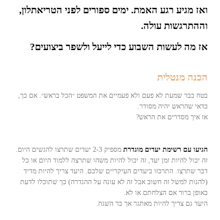
ואז מגיע רגע האמת. ימים ספורים לפני הטריאתלון,
וההתרגשות עולה.
אז מה לעשות השבוע כדי לייעל ולשפר ביצועים?
הכנה מנטלית
בטח כבר שמעת לא פעם ולא פעמיים את המשפט ״הכל בראש״. אם כך,
כדאי שהראש יהיה מסודר.
אז איך מסדרים את הראש?
הגיעו עם רשימת יעדים מוגדרת
מספיק 2-3 יעדים שתרצו להגשים היום.
זה יכול להיות זמן יעד, זה יכול להיות משהו שתרצה ללמוד היום או כל
דבר שתרצו. התרכזו ביעדים העיקריים שלכם. היעד צריך להיות מדיד
(להנות למשל זה חשוב אבל זה לא עונה על ההגדרה) כך שתוכלו לדעת
באופן ברור אם הצלחתם או לא.
היעד גם צריך להיות מאתגר אך בר השגה.