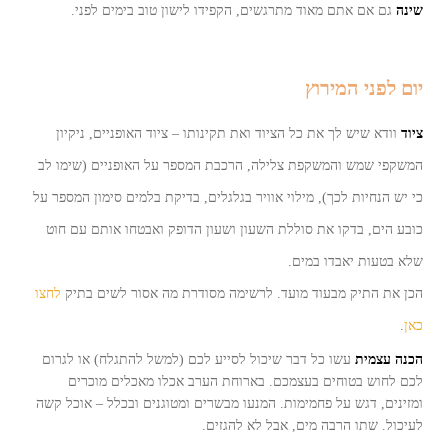
שינה
גם אם אתם מאוד מתרגשים, הקפידו לישון טוב בימים לפני.
יום לפני המירוץ
ציוד
וודא שיש לך את כל הציוד ואת תקינותו – ציוד האופניים, ניקיון
המשקפי שמש והמשקפת צלילה, הרכבת המספר על האופניים (שימו לב
כי יש הנחיות לכך), מילוי אוויר בגלגלים, בדיקת בלמים סימון המספר על
כובע הים, בדקו את סוללת השעון ושעון הדופק ואבטחו אותם עם חוט
שלא בטעות יאבדו במים.
הכן את התיק מבעוד מועד. לרשימה מסודרת מה אסור לשים בתיק
לחצו
כאן
.
הכנה עצמית
עשו כל דבר שיכול לסייע לכם (למשל להתגלח) או לגרום
לכם לחוש בטוחים בעצמכם. בארוחת הערב אכלו מאכלים מוכרים
ומזינים, דגש על פחמימות. המנעו מבשרים ומטוגנים ובכלל – אוכל קשה
לעיכול. שתו הרבה מים, אבל לא להגזים.