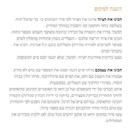
הגעה למקום
הכינו את הציוד
ארגנו את הציוד לפי סדר השימוש בו. כך שהכל יהיה
בשליפה נוחה ותחסכו זמן ותסכול במהלך המירוץ.
למשל: סדרו את הקסדה על הכידון ובתוכה משקפי השמש ומספר החזה.
הכינו את ציוד הריצה שלכם – הנעליים כשהן פתוחות (מומלץ לשים
סטופר לשרוכים לסגירה מהירה) ומעליהם כובע וג׳ל אנרגיה. הכינו את
בקבוקי המים.
בצעו בדיקות אחרונות לציוד- למשל, שלא יכנסו לכם מים למשקפת.
הכינו את עצמכם
מרחו קרם הגנה וסמנו את המספר עם טוש לא מחיק.
אבטחו את השעון עם חוט, את הצ׳יפ עם איזולירבנד, מרחו וזלין בבית
השחי, באיזורי החיכוך עם הנעליים, במפשעות.
אתם תבדקו על ידי השופטים ועל כן ודאו כי האופניים תקינים ומתאימים
לחוקי התחרות (בדיקת מעצורים, בדיקה כי ידיות הכידון סגורות) הקסדה
תקינה ומתאימה, ענדתם צ׳יפ על הרגל, סימנתם את גופכם לפי ההנחיות
עם טוש בלתי מחיר והרכבתם חגורה עם מספר ברזל.
עשו סיור במקום וודאו כי אתם יודעים בכל שלב לאן ללכת ומכירים את
המסלולים.