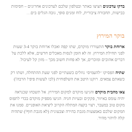
בדקו עדכונים
הציצו באתר ובטלפון שלכם לעדכונים אחרונים – חסימות
כבישות, תחבורה ציבורית, לוח זמנים סופי, גובה הגלים בים…
בוקר המירוץ
ארוחת בוקר
התעוררו מוקדם, שתו קפה ואכלו ארוחת בוקר 3-4 שעות
לפני תחילת המירוץ. זה לא הזמן לנסות מאכלים חדשים, אלא ללכת על
דברים אהובים ומוכרים, אך לא פחות חשוב מכך – מזון קל לעיכול.
שתיה
הפסיקו ״להעמיס״ נוזלים כשעתיים לפני שעת ההתחלה, ושתו רק
כשאתם צמאים. רוקנו היטב את השלפוחית (לכו לעשות פיפי! הרבה!)
צאו מהבית מוקדם
והגיעו מוקדם למקום המירוץ. אל תשכחו שכנראה
יהיה עומס באיזור, פקקים ובעיות חניה. הגיעו מספיק מוקדם בכדי לתפוס
מקום טוב במעבר, רצוי בקצה המתלה הקרוב ליציאת האופניים. סמנו את
המקום שלכם באמצעות מגבת בהירה וצבעונית (לא מגבת חוף!) שתהיה
קלה לזיהוי מהיר.