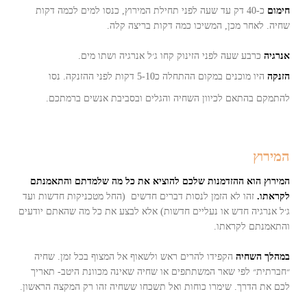
חימום
כ-40 דק עד שעה לפני תחילת המירוץ, כנסו למים לכמה דקות
שחיה. לאחר מכן, המשיכו כמה דקות בריצה קלה.
אנרגיה
כרבע שעה לפני הזינוק קחו ג׳ל אנרגיה ושתו מים.
הזנקה
היו מוכנים במקום ההתחלה כ5-10 דקות לפני ההזנקה. נסו
להתמקם בהתאם לכיוון השחיה והגלים ובסביבת אנשים ברמתכם.
המירוץ
המירוץ הוא ההזדמנות שלכם להוציא את כל מה שלמדתם והתאמנתם
לקראתו.
זהו לא הזמן לנסות דברים חדשים (החל מטכניקות חדשות ועד
ג׳ל אנרגיה חדש או נעליים חדשות) אלא לבצע את כל מה שהאתם יודעים
והתאמנתם לקראתו.
במהלך השחיה
הקפידו להרים ראש ולשאוף אל המצוף בכל זמן. שחיה
״חברתית״ לפי שאר המשתתפים או שחיה שאינה מכוונת היטב- תאריך
לכם את הדרך. שימרו כוחות ואל תשכחו ששחיה זהו רק המקצה הראשון.