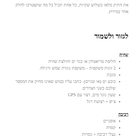
את התיק מלאו בשלוש שקיות, כל אחת תכיל כל מה שתצטרכו לחלק
אחר במירוץ.
לגזור ולשמור
שחיה
חליפת טריאטלון או בגד ים וחולצת שחיה
2 זוגות משקפות – משקפת נוגדת שמש ורגילה.
מגבת
כובע ים (או שניים). כתבו עליו בטוש שאינו מחיק את המספר
שלכם בשני הצדדים.
שעון נוגד מים, רצוי עם GPS
צ׳יפ + רצועת רגל
רכיבה
אופניים
קסדה
נעלי רכיבה + גומיות