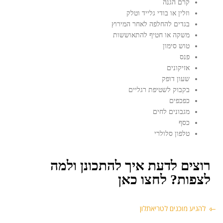
קרם הגנה
וזלין או בודי גלייד וטלק
בגדים להחלפה לאחר המירוץ
משקה או חטיף להתאוששות
טוש סימון
פנס
אזיקונים
שעון דופק
בקבוק לשטיפת רגליים
כפכפים
מגבונים לחים
כסף
טלפון סלולרי
רוצים לדעת איך להתכונן ולמה
לצפות? לחצו כאן
להגיע מוכנים לטריאתלון