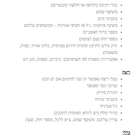
בגדי רכיבה (חליפה או חולצה ומכנסיים)
משקפי שמש
בקבוקי מים
משקה איזוטוני, ג׳ל או חטיפי אנרגיה – המועדפים עליכם
מספר ברזל לאופניים
מספר חזה (עם רצועה)
תיק כלים לתיקון ומקרה חירום (פנימית, בלוני אוויר, כפות,
משאבה)
אפשרויות נוספות לפי העדפתכם: גרביים, כפפות, מגן זיע
ריצה
נעלי ריצה (אפשר זוג שני לחימום אם יש זמן)
שרוכי גומי וסטופר
חגורת מירוץ
בקבוקי שתיה
ג׳ל אנרגיה
כדורי מלח (יש לוודא תאימות לתקנון)
עדיין עליכם: משקפי שמש, צ׳יפ לרגל, מספר חזה, שעון
כללי