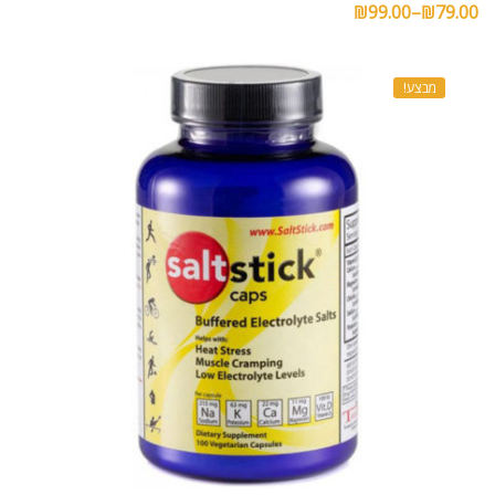
₪
99.00
–
₪
79.00
מבצע!