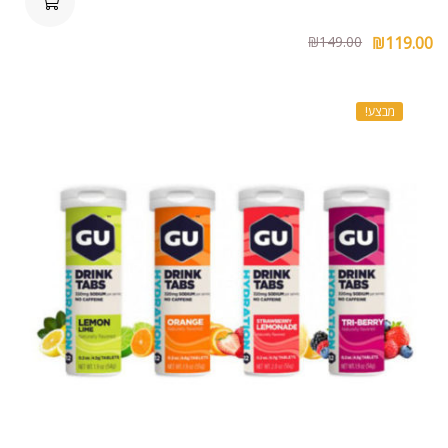
₪
149.00
₪
119.00
מבצע!