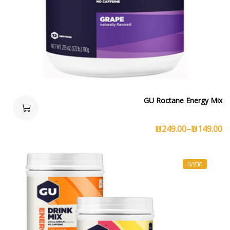
GU Roctane Energy Mix
₪
249.00
–
₪
149.00
מבצע!