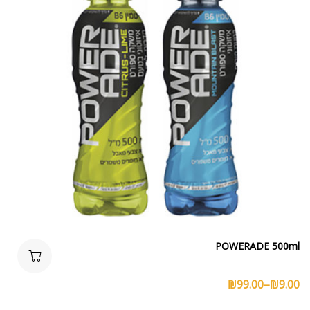
POWERADE 500ml
₪
99.00
–
₪
9.00