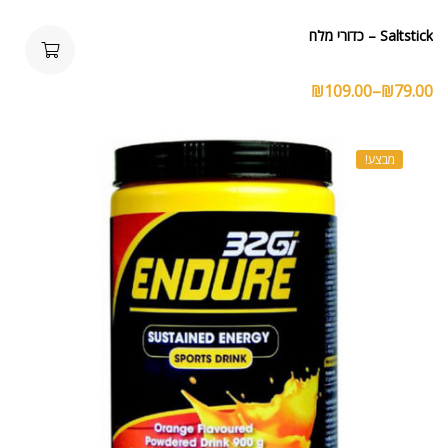
Saltstick – כדורי מלח
₪
109.00
–
₪
79.00
מבצע!