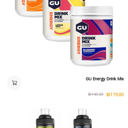
GU Energy Drink Mix
₪
149.00
₪
119.00